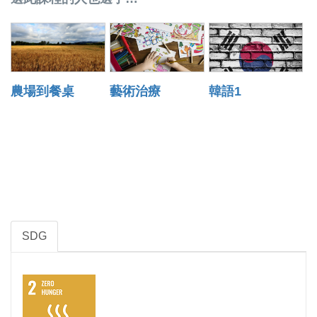
農場到餐桌
藝術治療
韓語1
SDG