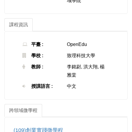
域學院
課程資訊
平臺 :
OpenEdu
學校 :
致理科技大學
教師 :
李銘尉, 洪大翔, 楊
雅棠
授課語言 :
中文
跨領域微學程
(109)創業實踐微學程