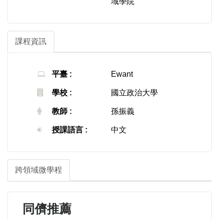
域學院
課程資訊
平臺 :
Ewant
學校 :
國立政治大學
教師 :
孫振義
授課語言 :
中文
跨領域微學程
同儕推薦