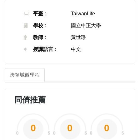
平臺 :
TaiwanLife
學校 :
國立中正大學
教師 :
黃世琤
授課語言 :
中文
跨領域微學程
同儕推薦
0
0
0