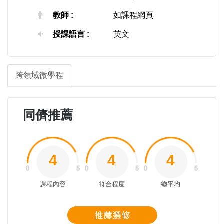
教師 :
如課程網頁
授課語言 :
英文
跨領域微學程
同儕推薦
4
4
4
課程內容
符合程度
總平均