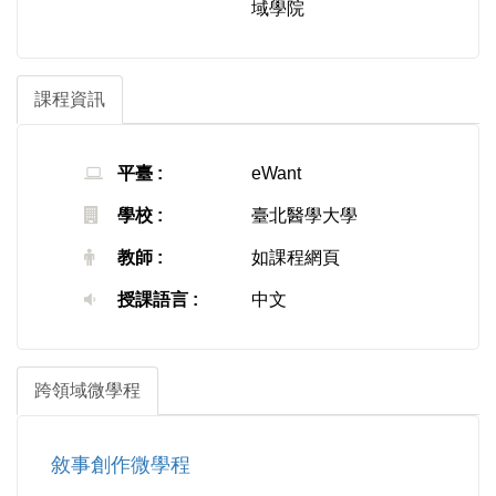
域學院
課程資訊
平臺 :
eWant
學校 :
臺北醫學大學
教師 :
如課程網頁
授課語言 :
中文
跨領域微學程
敘事創作微學程