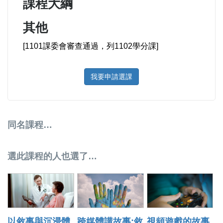
課程大綱
其他
[1101課委會審查通過，列1102學分課]
我要申請選課
同名課程…
選此課程的人也選了…
以敘事與沉浸體
跨媒體講故事:敘
視頻遊戲的故事