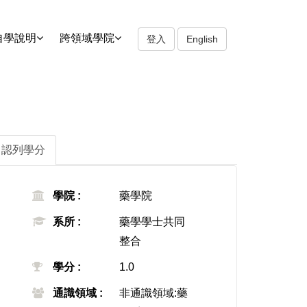
自學說明
跨領域學院
登入
English
認列學分
學院 :
藥學院
系所 :
藥學學士共同
整合
學分 :
1.0
通識領域 :
非通識領域:藥