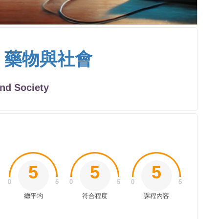
、藥物與社會
and Society
5
5
5
總平均
符合程度
課程內容